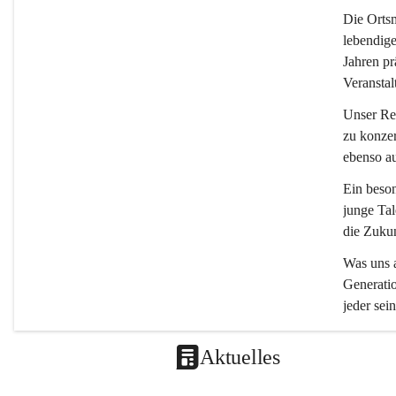
Die 
Ortsm
lebendige
Jahren pr
Veranstal
Unser Rep
zu konzer
ebenso a
Ein beson
junge Tal
die Zukun
Was uns a
Generatio
jeder sein
Aktuelles