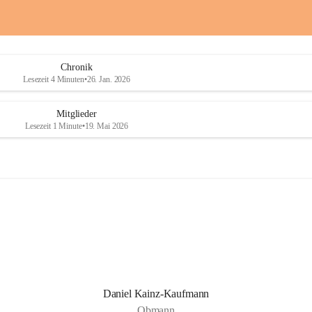
a
a
i
i
o
o
b
b
D
D
Chronik
r
r
Lesezeit 4 Minuten
•
26. Jan. 2026
a
a
ß
ß
l
l
Mitglieder
i
i
Lesezeit 1 Minute
•
19. Mai 2026
n
n
g
g
Daniel Kainz-Kaufmann
Obmann