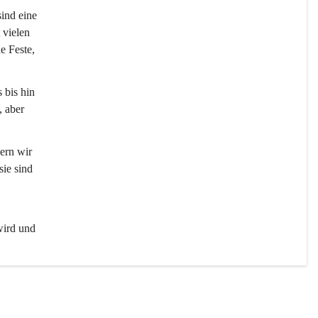
sind eine 
 vielen 
e Feste, 
 bis hin 
 aber 
ern wir 
ie sind 
wird und 