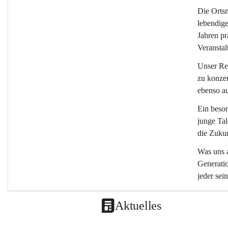
Die 
Ortsm
lebendige
Jahren pr
Veranstal
Unser Rep
zu konzer
ebenso a
Ein beson
junge Tal
die Zukun
Was uns a
Generatio
jeder sein
Aktuelles