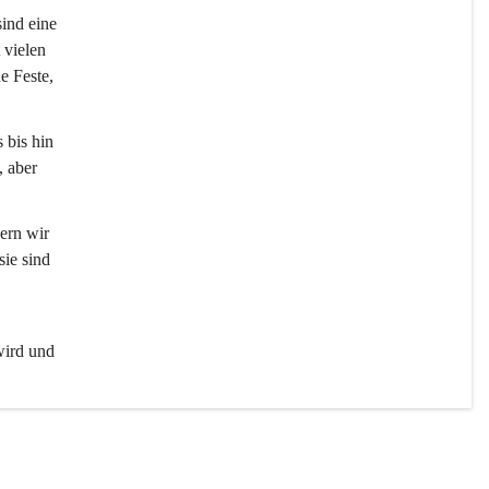
sind eine 
 vielen 
e Feste, 
 bis hin 
 aber 
ern wir 
ie sind 
wird und 