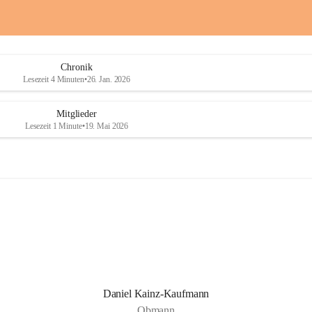
a
a
i
i
o
o
b
b
D
D
Chronik
r
r
Lesezeit 4 Minuten
•
26. Jan. 2026
a
a
ß
ß
l
l
Mitglieder
i
i
Lesezeit 1 Minute
•
19. Mai 2026
n
n
g
g
Daniel Kainz-Kaufmann
Obmann