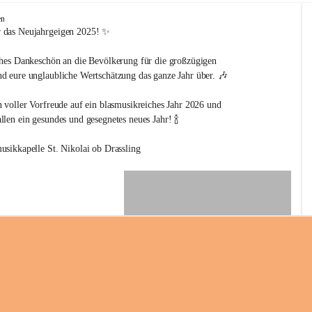
en
 das Neujahrgeigen 2025! ✨
ches Dankeschön an die Bevölkerung für die großzügigen 
d eure unglaubliche Wertschätzung das ganze Jahr über. 🎶
n voller Vorfreude auf ein blasmusikreiches Jahr 2026 und 
len ein gesundes und gesegnetes neues Jahr! 🍾
usikkapelle St. Nikolai ob Drassling
+2