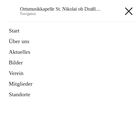
Ortsmusikkapelle St. Nikolai ob Draßling
Navigation
Ortsmusikkapelle St. Nikolai ob
Start
Draßling
Über uns
Aktuelles
Bilder
Hauptadresse
Verein
Draßling 99, 8422 Sankt Veit in der Südsteiermark, AUT
Mitglieder
Auf Karte ansehen
Standorte