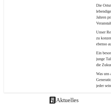
Die 
Ortsm
lebendige
Jahren pr
Veranstal
Unser Rep
zu konzer
ebenso a
Ein beson
junge Tal
die Zukun
Was uns a
Generatio
jeder sein
Aktuelles