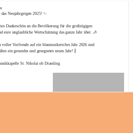
en
 das Neujahrgeigen 2025! ✨
ches Dankeschön an die Bevölkerung für die großzügigen 
d eure unglaubliche Wertschätzung das ganze Jahr über. 🎶
n voller Vorfreude auf ein blasmusikreiches Jahr 2026 und 
len ein gesundes und gesegnetes neues Jahr! 🍾
usikkapelle St. Nikolai ob Drassling
+2