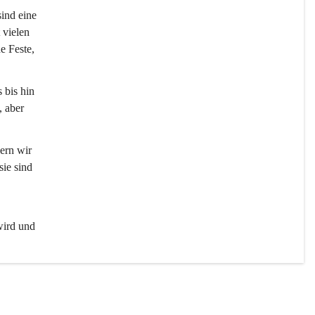
sind eine 
 vielen 
e Feste, 
 bis hin 
 aber 
ern wir 
ie sind 
wird und 