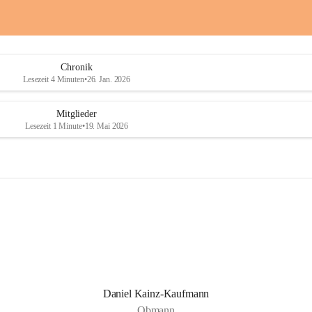
a
a
i
i
o
o
b
b
D
D
Chronik
r
r
Lesezeit 4 Minuten
•
26. Jan. 2026
a
a
ß
ß
l
l
Mitglieder
i
i
Lesezeit 1 Minute
•
19. Mai 2026
n
n
g
g
Daniel Kainz-Kaufmann
Obmann