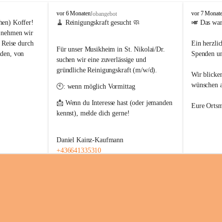
O
O
vor 6 Monaten
vor 7 Monat
Jobangebot
r
r
hen) Koffer!
🧹 Reinigungskraft gesucht 🧼
🎺 Das war
t
t
 nehmen wir 
s
s
 Reise durch 
Ein herzli
m
m
Für unser Musikheim in St. Nikolai/Dr. 
den, von 
Spenden un
u
u
suchen wir eine zuverlässige und 
s
s
gründliche Reinigungskraft (m/w/d).
Wir blicke
i
i
k
k
ungsreiches 
wünschen al
🕙: wenn möglich Vormittag 
k
k
ythmus und 
a
a
📩 Wenn du Interesse hast (oder jemanden 
! 🇪🇺✨
Eure Ortsm
p
p
kennst), melde dich gerne! 
e
e
ule St. 
l
l
l
l
Daniel Kainz-Kaufmann
e
e
z 2026
+436641335310
S
S
t
t
.
.
s durch Europa 
N
N
 😉🎵
i
i
k
k
o
o
l
l