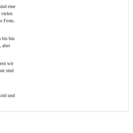
sind eine 
 vielen 
e Feste, 
 bis hin 
 aber 
ern wir 
ie sind 
wird und 