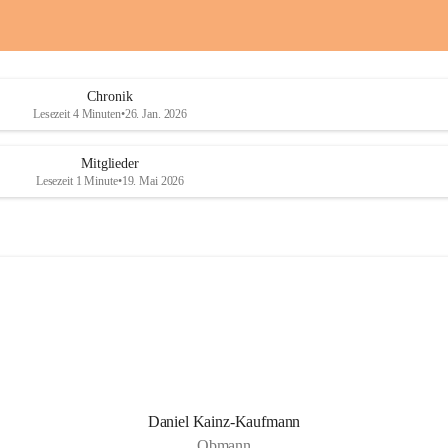
a
a
i
i
o
o
b
b
D
D
Chronik
r
r
Lesezeit 4 Minuten
•
26. Jan. 2026
a
a
ß
ß
l
l
Mitglieder
i
i
Lesezeit 1 Minute
•
19. Mai 2026
n
n
g
g
Daniel Kainz-Kaufmann
Obmann