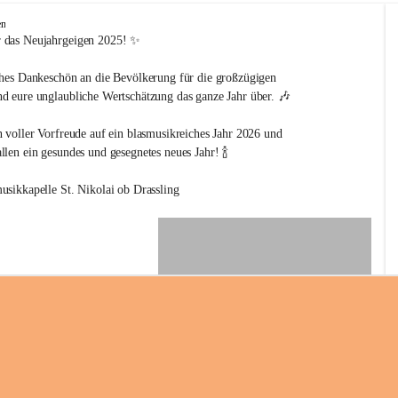
en
 das Neujahrgeigen 2025! ✨
ches Dankeschön an die Bevölkerung für die großzügigen 
d eure unglaubliche Wertschätzung das ganze Jahr über. 🎶
n voller Vorfreude auf ein blasmusikreiches Jahr 2026 und 
len ein gesundes und gesegnetes neues Jahr! 🍾
usikkapelle St. Nikolai ob Drassling
+2