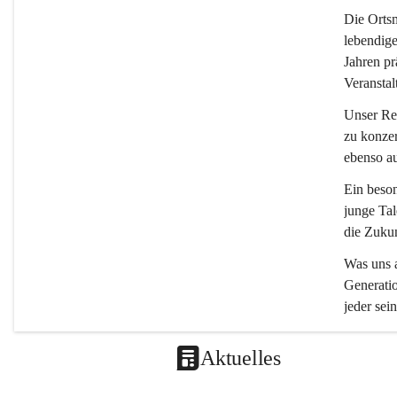
Die 
Ortsm
lebendige
Jahren pr
Veranstal
Unser Rep
zu konzer
ebenso a
Ein beson
junge Tal
die Zukun
Was uns a
Generatio
jeder sein
Aktuelles