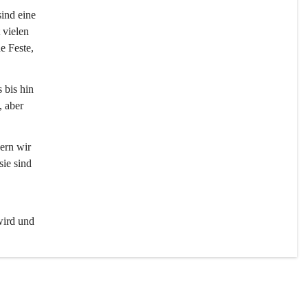
sind eine 
 vielen 
e Feste, 
 bis hin 
 aber 
ern wir 
ie sind 
wird und 