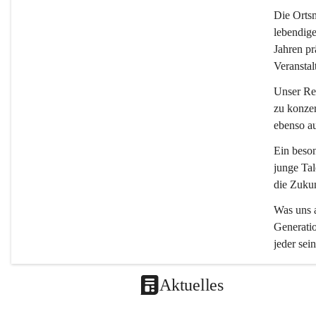
Die 
Ortsm
lebendige
Jahren pr
Veranstal
Unser Rep
zu konzer
ebenso a
Ein beson
junge Tal
die Zukun
Was uns a
Generatio
jeder sein
Aktuelles