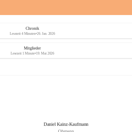
a
a
i
i
o
o
b
b
D
D
Chronik
r
r
Lesezeit 4 Minuten
•
26. Jan. 2026
a
a
ß
ß
l
l
Mitglieder
i
i
Lesezeit 1 Minute
•
19. Mai 2026
n
n
g
g
Daniel Kainz-Kaufmann
Obmann