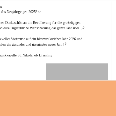
en
 das Neujahrgeigen 2025! ✨
ches Dankeschön an die Bevölkerung für die großzügigen 
d eure unglaubliche Wertschätzung das ganze Jahr über. 🎶
n voller Vorfreude auf ein blasmusikreiches Jahr 2026 und 
len ein gesundes und gesegnetes neues Jahr! 🍾
usikkapelle St. Nikolai ob Drassling
+2