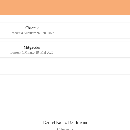
a
a
i
i
o
o
b
b
D
D
Chronik
r
r
Lesezeit 4 Minuten
•
26. Jan. 2026
a
a
ß
ß
l
l
Mitglieder
i
i
Lesezeit 1 Minute
•
19. Mai 2026
n
n
g
g
Daniel Kainz-Kaufmann
Obmann