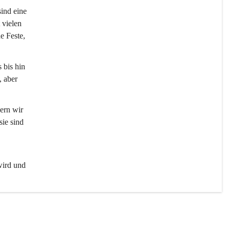
sind eine 
 vielen 
e Feste, 
 bis hin 
 aber 
ern wir 
ie sind 
wird und 