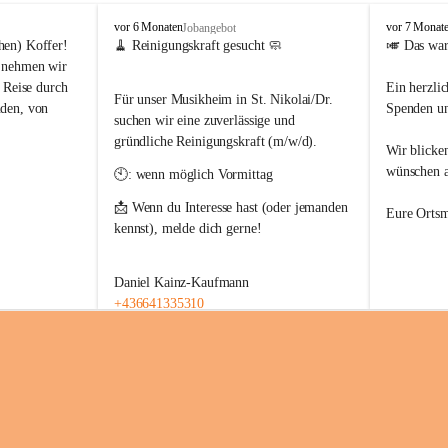
O
O
vor 6 Monaten
vor 7 Monat
Jobangebot
r
r
hen) Koffer!
🧹 Reinigungskraft gesucht 🧼
🎺 Das war
t
t
 nehmen wir 
s
s
 Reise durch 
Ein herzli
m
m
Für unser Musikheim in St. Nikolai/Dr. 
den, von 
Spenden un
u
u
suchen wir eine zuverlässige und 
s
s
gründliche Reinigungskraft (m/w/d).
Wir blicke
i
i
k
k
ungsreiches 
wünschen al
🕙: wenn möglich Vormittag 
k
k
ythmus und 
a
a
📩 Wenn du Interesse hast (oder jemanden 
! 🇪🇺✨
Eure Ortsm
p
p
kennst), melde dich gerne! 
e
e
ule St. 
l
l
l
l
Daniel Kainz-Kaufmann
e
e
z 2026
+436641335310
S
S
t
t
.
.
s durch Europa 
N
N
 😉🎵
i
i
k
k
o
o
l
l