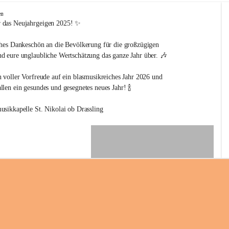
en
 das Neujahrgeigen 2025! ✨
ches Dankeschön an die Bevölkerung für die großzügigen 
d eure unglaubliche Wertschätzung das ganze Jahr über. 🎶
n voller Vorfreude auf ein blasmusikreiches Jahr 2026 und 
len ein gesundes und gesegnetes neues Jahr! 🍾
usikkapelle St. Nikolai ob Drassling
+2