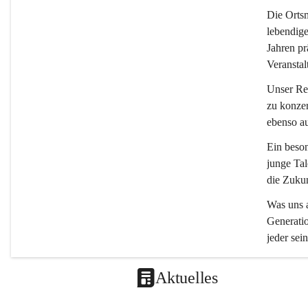
Die 
Ortsm
lebendige
Jahren pr
Veranstal
Unser Rep
zu konzer
ebenso a
Ein beson
junge Tal
die Zukun
Was uns a
Generatio
jeder sein
Aktuelles