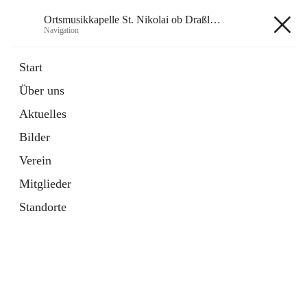
Ortsmusikkapelle St. Nikolai ob Draßling
Navigation
Ortsmusikkapelle St. Nikolai ob
Start
Draßling
Über uns
Aktuelles
Bilder
Hauptadresse
Verein
Draßling 99, 8422 Sankt Veit in der Südsteiermark, AUT
Mitglieder
Auf Karte ansehen
Standorte