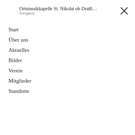
Ortsmusikkapelle St. Nikolai ob Draßling
Navigation
Ortsmusikkapelle St. Nikolai ob
Start
Draßling
Über uns
Aktuelles
Bilder
Hauptadresse
Verein
Draßling 99, 8422 Sankt Veit in der Südsteiermark, AUT
Mitglieder
Auf Karte ansehen
Standorte