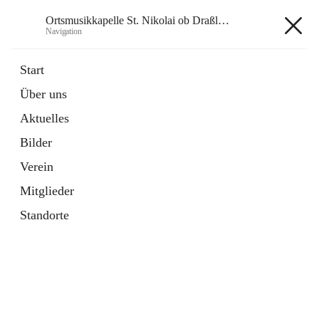
Ortsmusikkapelle St. Nikolai ob Draßling
Navigation
Ortsmusikkapelle St. Nikolai ob
Start
Draßling
Über uns
Aktuelles
Bilder
Hauptadresse
Verein
Draßling 99, 8422 Sankt Veit in der Südsteiermark, AUT
Mitglieder
Auf Karte ansehen
Standorte