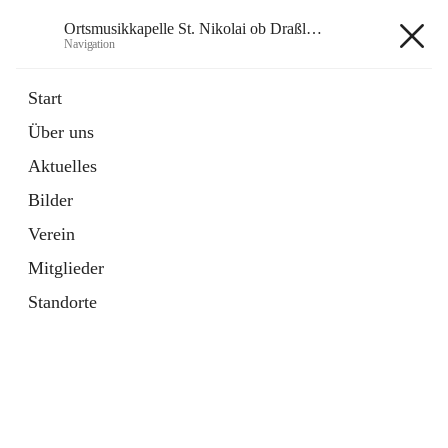
Ortsmusikkapelle St. Nikolai ob Draßling
Navigation
Ortsmusikkapelle St. Nikolai ob
Start
Draßling
Über uns
Aktuelles
Bilder
Hauptadresse
Verein
Draßling 99, 8422 Sankt Veit in der Südsteiermark, AUT
Mitglieder
Auf Karte ansehen
Standorte