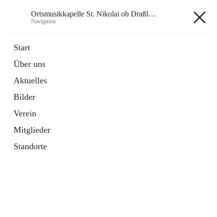
Ortsmusikkapelle St. Nikolai ob Draßling
Navigation
Ortsmusikkapelle St. Nikolai ob
Start
Draßling
Über uns
Aktuelles
Bilder
Hauptadresse
Verein
Draßling 99, 8422 Sankt Veit in der Südsteiermark, AUT
Mitglieder
Auf Karte ansehen
Standorte