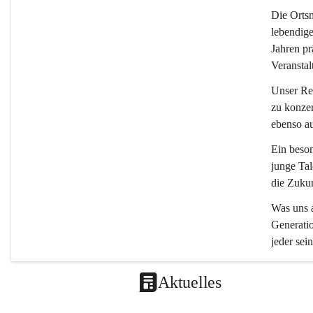
Die 
Ortsm
lebendige
Jahren pr
Veranstal
Unser Rep
zu konzer
ebenso a
Ein beson
junge Tal
die Zukun
Was uns a
Generatio
jeder sein
Aktuelles