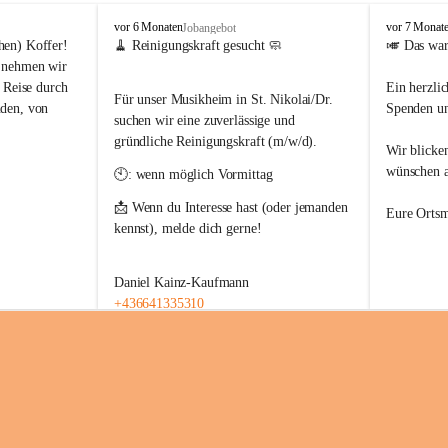
O
O
vor 6 Monaten
vor 7 Monat
Jobangebot
r
r
hen) Koffer!
🧹 Reinigungskraft gesucht 🧼
🎺 Das war
t
t
 nehmen wir 
s
s
 Reise durch 
Ein herzli
m
m
Für unser Musikheim in St. Nikolai/Dr. 
den, von 
Spenden un
u
u
suchen wir eine zuverlässige und 
s
s
gründliche Reinigungskraft (m/w/d).
Wir blicke
i
i
k
k
ungsreiches 
wünschen al
🕙: wenn möglich Vormittag 
k
k
ythmus und 
a
a
📩 Wenn du Interesse hast (oder jemanden 
! 🇪🇺✨
Eure Ortsm
p
p
kennst), melde dich gerne! 
e
e
ule St. 
l
l
l
l
Daniel Kainz-Kaufmann
e
e
z 2026
+436641335310
S
S
t
t
.
.
s durch Europa 
N
N
 😉🎵
i
i
k
k
o
o
l
l