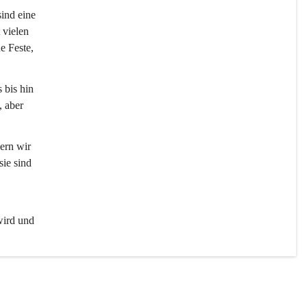
sind eine 
 vielen 
e Feste, 
 bis hin 
 aber 
ern wir 
ie sind 
wird und 