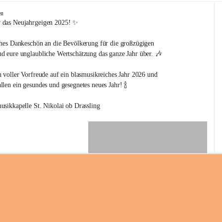
en
 das Neujahrgeigen 2025! ✨
ches Dankeschön an die Bevölkerung für die großzügigen 
d eure unglaubliche Wertschätzung das ganze Jahr über. 🎶
n voller Vorfreude auf ein blasmusikreiches Jahr 2026 und 
len ein gesundes und gesegnetes neues Jahr! 🍾
usikkapelle St. Nikolai ob Drassling
+2