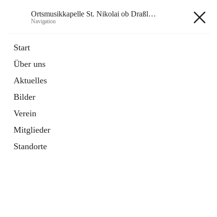
Ortsmusikkapelle St. Nikolai ob Draßling
Navigation
Ortsmusikkapelle St. Nikolai ob
Start
Draßling
Über uns
Aktuelles
Bilder
Hauptadresse
Verein
Draßling 99, 8422 Sankt Veit in der Südsteiermark, AUT
Mitglieder
Auf Karte ansehen
Standorte