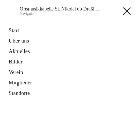
Ortsmusikkapelle St. Nikolai ob Draßling
Navigation
Ortsmusikkapelle St. Nikolai ob
Start
Draßling
Über uns
Aktuelles
Bilder
Hauptadresse
Verein
Draßling 99, 8422 Sankt Veit in der Südsteiermark, AUT
Mitglieder
Auf Karte ansehen
Standorte