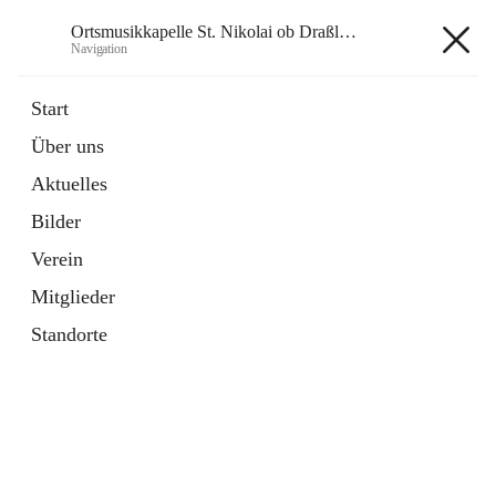
Ortsmusikkapelle St. Nikolai ob Draßling
Navigation
Ortsmusikkapelle St. Nikolai ob
Start
Draßling
Über uns
Aktuelles
Bilder
Hauptadresse
Verein
Draßling 99, 8422 Sankt Veit in der Südsteiermark, AUT
Mitglieder
Auf Karte ansehen
Standorte