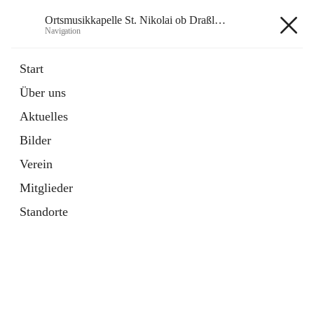
Ortsmusikkapelle St. Nikolai ob Draßling
Navigation
Ortsmusikkapelle St. Nikolai ob
Start
Draßling
Über uns
Aktuelles
Bilder
Hauptadresse
Verein
Draßling 99, 8422 Sankt Veit in der Südsteiermark, AUT
Mitglieder
Auf Karte ansehen
Standorte