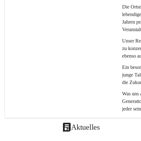
Die 
Ortsm
lebendige
Jahren pr
Veranstal
Unser Rep
zu konzer
ebenso a
Ein beson
junge Tal
die Zukun
Was uns a
Generatio
jeder sein
Aktuelles