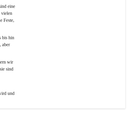
sind eine 
 vielen 
e Feste, 
 bis hin 
 aber 
ern wir 
ie sind 
wird und 