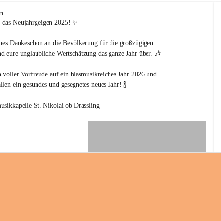
en
 das Neujahrgeigen 2025! ✨
ches Dankeschön an die Bevölkerung für die großzügigen 
d eure unglaubliche Wertschätzung das ganze Jahr über. 🎶
n voller Vorfreude auf ein blasmusikreiches Jahr 2026 und 
len ein gesundes und gesegnetes neues Jahr! 🍾
usikkapelle St. Nikolai ob Drassling
+2