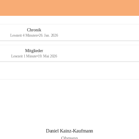
a
a
i
i
o
o
b
b
D
D
Chronik
r
r
Lesezeit 4 Minuten
•
26. Jan. 2026
a
a
ß
ß
l
l
Mitglieder
i
i
Lesezeit 1 Minute
•
19. Mai 2026
n
n
g
g
Daniel Kainz-Kaufmann
Obmann